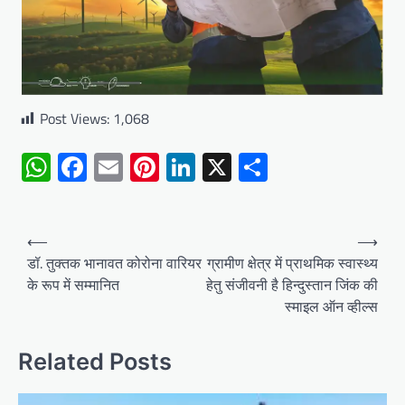
Post Views:
1,068
WhatsApp
Facebook
Email
Pinterest
LinkedIn
X
Share
Post
⟵
⟶
navigation
डॉ. तुक्तक भानावत कोरोना वारियर
ग्रामीण क्षेत्र में प्राथमिक स्वास्थ्य
के रूप में सम्मानित
हेतु संजीवनी है हिन्दुस्तान जिंक की
स्माइल ऑन व्हील्स
Related Posts