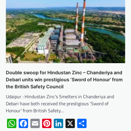
Double swoop for Hindustan Zinc – Chanderiya and
Debari units win prestigious ‘Sword of Honour’ from
the British Safety Council
Udaipur : Hindustan Zinc’s Smelters in Chanderiya and
Debari have both received the prestigious ‘Sword of
Honour’ from British Safety…
WhatsApp
Facebook
Email
Pinterest
LinkedIn
X
Share