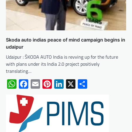
Skoda auto indias peace of mind campaign begins in
udaipur
Udaipur : ŠKODA AUTO India is revving up for the future
with plans under its India 2.0 project positively
translating…
WhatsApp
Facebook
Email
Pinterest
LinkedIn
X
Share