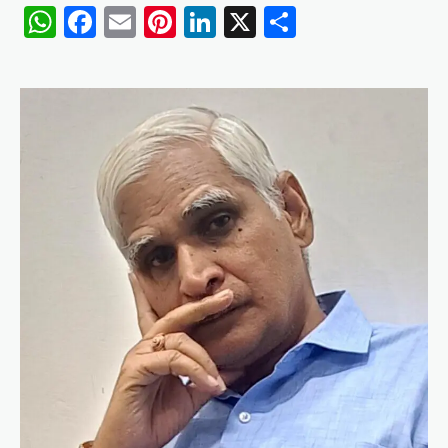
WhatsApp
Facebook
Email
Pinterest
LinkedIn
X
Share