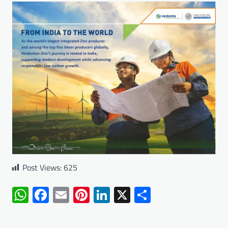
Post Views:
625
WhatsApp
Facebook
Email
Pinterest
LinkedIn
X
Share