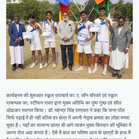
कार्यक्रम की शुरुआत स्कूल प्राचार्य फा. ए. जॉन बॉस्‍को एवं स्‍कूल
प्रबन्‍धक फा; स्‍टीफन रावत द्वारा मुख्य अतिथि का पुष्‍प गुच्‍छ एवं शॉल
ओढाकर स्वागत किया। डॉ. महेन्‍द्र सिंह राणावत ने कहा कि सन्‍त पॉल
सिर्फ पढ़ाई में ही नहीं बल्कि हर क्षेत्र में अपनी नेतृत्‍व क्षमता का लोहा मनवा
चुका है। यहॉं का सामान्‍य छात्र भी आगे जाकर मुख्‍य किरदार की भूमिका में
अपना रोल अदा करता है। ऐसे में कल का भविष्‍य आज के छात्रों के हाथ में