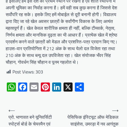
है इसलिए हमें इस देश को प्रथम स्‍थान पर रखना है एवं शांति स्‍थापना में
अपनी भूमिका का निर्वाह करना है। हमें वही सब कुछ करना है जिससे देश
सर्वोपरि रह सके। इसके लिए हमें मोबाईल से दूरी बनानी होगी। विद्यालय
द्वारा दिए जा रहे खेल अवसर छात्रों के सर्वांगीण विकास के लिए अत्यंत
महत्वपूर्ण हैं। खेल केवल शारीरिक क्षमता ही नहीं, बल्कि टीमवर्क, नेतृत्व,
निर्णय क्षमता और मानसिक दृढ़ता का भी आधार हैं। प्रत्येक खेल में श्रेष्ठ
प्रदर्शन करने वाले छात्रों को मेडल और प्रशस्ति-पत्र प्रदान किए गए।
हाउस-वार प्रतियोगिता में 212 अंक के साथ येलो दल विजेता रहा तथा
210 अंक के साथ ब्‍ल्‍यू दल उपविजेता रहा। खेल संयोजक भँवर सिंह
चौहान, गोवर्धन सिंह चौहान व पूनम गहलोत थे।
Post Views:
303
WhatsApp
Facebook
Email
Pinterest
LinkedIn
X
Share
Post
⟵
⟶
navigation
प्रो. भाणावत बने यूनिवर्सिटी
पेसिफिक इंस्टियूट ऑफ मेडिकल
स्पोर्ट्स बोर्ड के चेयरमैन एवं
साइंसेस, उमरड़ा में नव आगंतुक