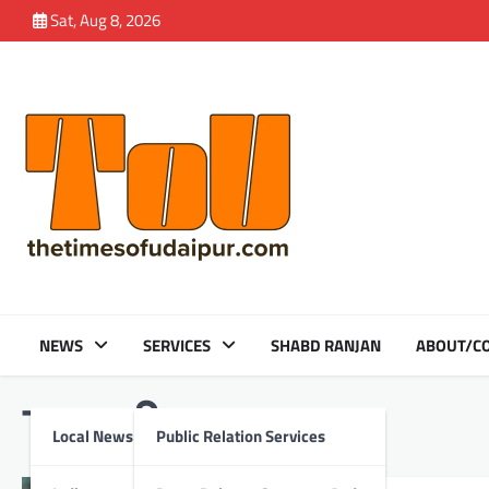
Skip
Sat, Aug 8, 2026
to
content
NEWS
SERVICES
SHABD RANJAN
ABOUT/CO
Tag:
डीएस ग्रुप
Local News
Public Relation Services