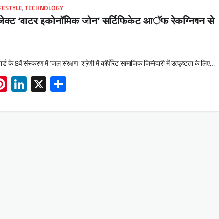
IFESTYLE
,
TECHNOLOGY
ोजेक्ट ‘वाटर इकोनॉमिक जोन‘ सर्टिफिकेट आॅफ रेकग्निषन से
के 8वें संस्करण में ‘जल संरक्षण‘ श्रेणी में कॉर्पोरेट सामाजिक जिम्मेदारी में उत्कृष्टता के लिए…
App
book
mail
Pinterest
LinkedIn
X
Share