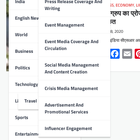
India
Press Release Coverage And
BUSINESS
,
ECONOMY
,
L
Writing
डीएस ग्रुप का प्र
English News
पुरूस्कृत
Event Management
June 8, 2020
World
उदयपुर : इंडिया सीएसआर अवार्ड 
Event Media Coverage And
Circulation
Whats
Face
E
Business
Social Media Management
Politics
And Content Creation
Technology
Crisis Media Management
Lifestyle
Travel
Advertisement And
Promotional Services
Sports
Influencer Engagement
Entertainment