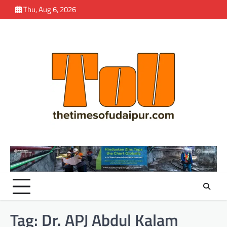
Skip
Thu, Aug 6, 2026
to
content
Tag:
Dr. APJ Abdul Kalam