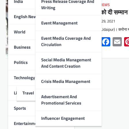
India
Press Release Coverage And
LOCAL NEWS
Writing
श्वान को दी सम्मान
English News
May 29, 2021
Event Management
उदयपुर (Udaipur)। करोना मह
World
Event Media Coverage And
Whats
Face
E
Circulation
Business
Social Media Management
Politics
And Content Creation
Technology
Crisis Media Management
Lifestyle
Travel
Advertisement And
Promotional Services
Sports
Influencer Engagement
Entertainment