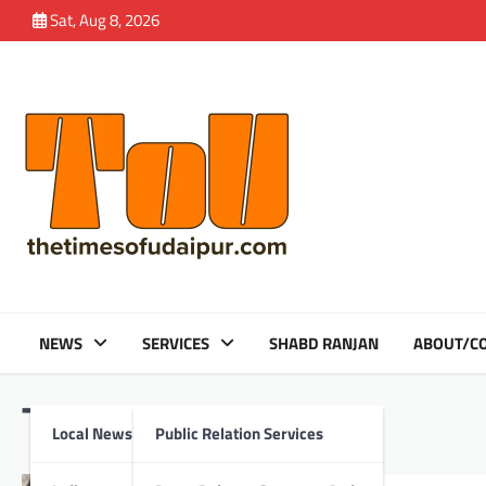
Skip
Sat, Aug 8, 2026
to
content
NEWS
SERVICES
SHABD RANJAN
ABOUT/CO
Tag:
Kalu Dog
Local News
Public Relation Services