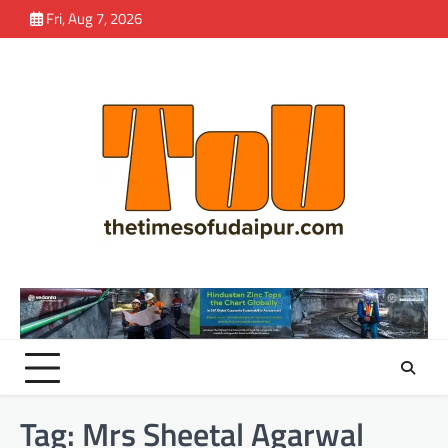
Skip
Fri, Aug 7, 2026
to
content
Tag:
Mrs Sheetal Agarwal