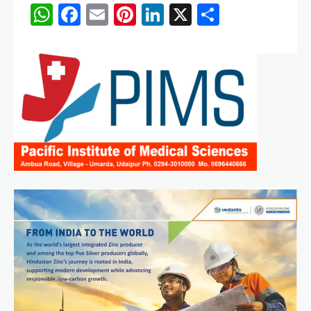
WhatsApp
Facebook
Email
Pinterest
LinkedIn
X
Share