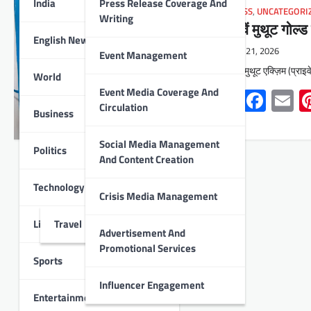
India
Press Release Coverage And
BUSINESS
,
UNCATEGORI
Writing
109 वें मुथूट गोल्ड
English News
April 21, 2026
Event Management
उदयपुर : मुथूट एक्ज़िम (प्राइ
World
Event Media Coverage And
Whats
Face
E
Circulation
Business
Social Media Management
Politics
And Content Creation
Technology
Crisis Media Management
Lifestyle
Travel
Advertisement And
Promotional Services
Sports
Influencer Engagement
Entertainment