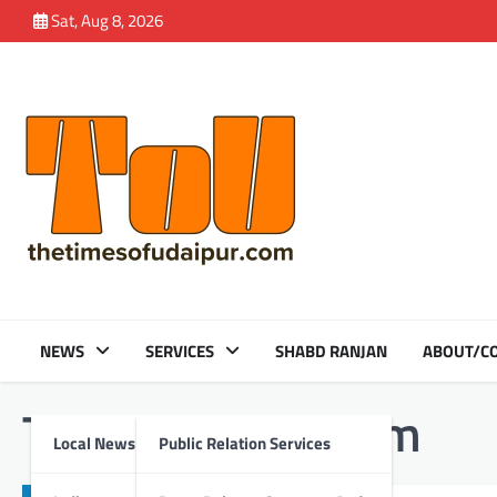
Skip
Sat, Aug 8, 2026
to
content
NEWS
SERVICES
SHABD RANJAN
ABOUT/CO
Tag:
Muthoot Exim
Local News
Public Relation Services