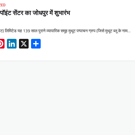
ZED
 पॉइंट सेंटर का जोधपुर में शुभारंभ
वेट) लिमिटेड यह 139 साल पुराने व्यापारिक समूह मुथूट पप्पाचन ग्रुप (जिसे मुथूट ब्लू के नाम…
App
book
mail
Pinterest
LinkedIn
X
Share