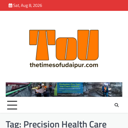
Skip
Sat, Aug 8, 2026
to
content
Tag:
Precision Health Care