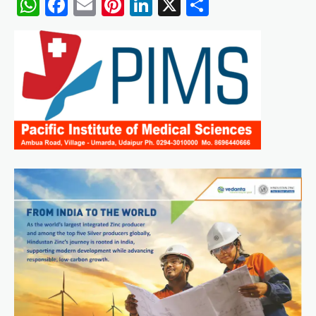
WhatsApp
Facebook
Email
Pinterest
LinkedIn
X
Share