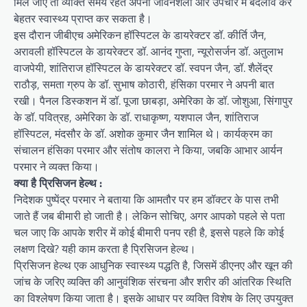
मिल जाएं तो व्यक्ति समय रहते अपनी जीवनशैली और उपचार में बदलाव कर
बेहतर स्वास्थ्य प्राप्त कर सकता है।
इस दौरान जीबीएच अमेरिकन हॉस्पिटल के डायरेक्टर डॉ. कीर्ति जैन,
अरावली हॉस्पिटल के डायरेक्टर डॉ. आनंद गुप्ता, न्यूरोसर्जन डॉ. अतुलाभ
वाजपेयी, शांतिराज हॉस्पिटल के डायरेक्टर डॉ. स्वपन जैन, डॉ. शैलेंद्र
राठौड़, समता ग्रुप के डॉ. सुभाष कोठारी, हंसिका परमार ने अपनी बात
रखी। पैनल डिस्कशन में डॉ. पूजा छाबड़ा, अमेरिका के डॉ. जोशुआ, सिंगापुर
के डॉ. पवित्रह, अमेरिका के डॉ. राधाकृष्ण, यशपाल जैन, शांतिराज
हॉस्पिटल, मंदसौर के डॉ. अशोक कुमार जैन शामिल थे। कार्यक्रम का
संचालन हंसिका परमार और संतोष कालरा ने किया, जबकि आभार आर्यन
परमार ने व्यक्त किया।
क्या है प्रिसिजन हेल्थ :
निदेशक पुष्पेंद्र परमार ने बताया कि आमतौर पर हम डॉक्टर के पास तभी
जाते हैं जब बीमारी हो जाती है। लेकिन सोचिए, अगर आपको पहले से पता
चल जाए कि आपके शरीर में कोई बीमारी पनप रही है, इससे पहले कि कोई
लक्षण दिखे? यही काम करता है प्रिसिजन हेल्थ।
प्रिसिजन हेल्थ एक आधुनिक स्वास्थ्य पद्धति है, जिसमें डीएनए और खून की
जांच के जरिए व्यक्ति की आनुवंशिक संरचना और शरीर की आंतरिक स्थिति
का विश्लेषण किया जाता है। इसके आधार पर व्यक्ति विशेष के लिए उपयुक्त