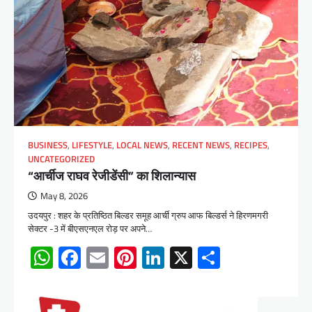
BUSINESS
,
LIFESTYLE
,
LOCAL NEWS
,
RECENT NEWS
,
RECIPES
,
UNCATEGORIZED
“आर्चीज राघव रेजीडेंसी” का शिलान्यास
May 8, 2026
उदयपुर : शहर के प्रतिष्ठित बिल्डर समूह आर्ची ग्रुप आफ बिल्डर्स ने हिरणमगरी
सेक्टर -3 में बीएसएनएल रोड़ पर अपने…
WhatsApp
Facebook
Email
Pinterest
LinkedIn
X
Share