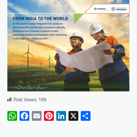
Post Views:
199
WhatsApp
Facebook
Email
Pinterest
LinkedIn
X
Share