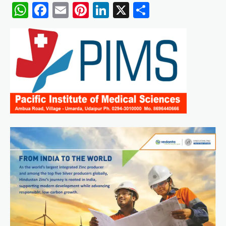
WhatsApp
Facebook
Email
Pinterest
LinkedIn
X
Share