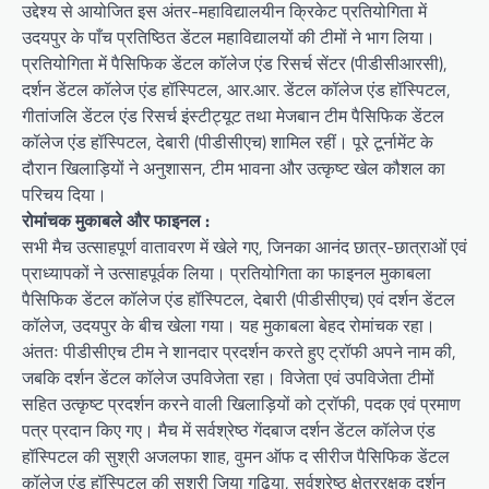
उद्देश्य से आयोजित इस अंतर-महाविद्यालयीन क्रिकेट प्रतियोगिता में
उदयपुर के पाँच प्रतिष्ठित डेंटल महाविद्यालयों की टीमों ने भाग लिया।
प्रतियोगिता में पैसिफिक डेंटल कॉलेज एंड रिसर्च सेंटर (पीडीसीआरसी),
दर्शन डेंटल कॉलेज एंड हॉस्पिटल, आर.आर. डेंटल कॉलेज एंड हॉस्पिटल,
गीतांजलि डेंटल एंड रिसर्च इंस्टीट्यूट तथा मेजबान टीम पैसिफिक डेंटल
कॉलेज एंड हॉस्पिटल, देबारी (पीडीसीएच) शामिल रहीं। पूरे टूर्नामेंट के
दौरान खिलाड़ियों ने अनुशासन, टीम भावना और उत्कृष्ट खेल कौशल का
परिचय दिया।
रोमांचक मुकाबले और फाइनल :
सभी मैच उत्साहपूर्ण वातावरण में खेले गए, जिनका आनंद छात्र-छात्राओं एवं
प्राध्यापकों ने उत्साहपूर्वक लिया। प्रतियोगिता का फाइनल मुकाबला
पैसिफिक डेंटल कॉलेज एंड हॉस्पिटल, देबारी (पीडीसीएच) एवं दर्शन डेंटल
कॉलेज, उदयपुर के बीच खेला गया। यह मुकाबला बेहद रोमांचक रहा।
अंततः पीडीसीएच टीम ने शानदार प्रदर्शन करते हुए ट्रॉफी अपने नाम की,
जबकि दर्शन डेंटल कॉलेज उपविजेता रहा। विजेता एवं उपविजेता टीमों
सहित उत्कृष्ट प्रदर्शन करने वाली खिलाड़ियों को ट्रॉफी, पदक एवं प्रमाण
पत्र प्रदान किए गए। मैच में सर्वश्रेष्ठ गेंदबाज दर्शन डेंटल कॉलेज एंड
हॉस्पिटल की सुश्री अजलफा शाह, वुमन ऑफ द सीरीज पैसिफिक डेंटल
कॉलेज एंड हॉस्पिटल की सुश्री जिया गढ़िया, सर्वश्रेष्ठ क्षेत्ररक्षक दर्शन