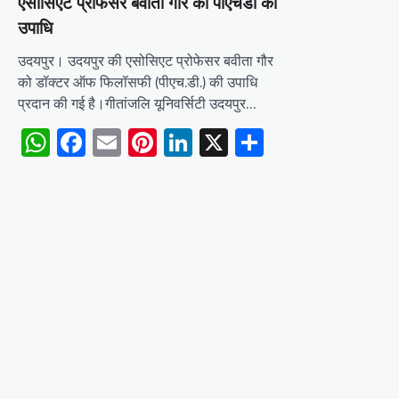
एसोसिएट प्रोफेसर बवीता गौर को पीएचडी की
उपाधि
उदयपुर। उदयपुर की एसोसिएट प्रोफेसर बवीता गौर
को डॉक्टर ऑफ फिलॉसफी (पीएच.डी.) की उपाधि
प्रदान की गई है।गीतांजलि यूनिवर्सिटी उदयपुर…
WhatsApp
Facebook
Email
Pinterest
LinkedIn
X
Share