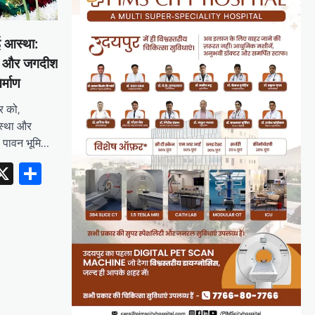
ई आस्था:
मा और जगदीश
र्माण
ार को,
आस्था और
 पावन भूमि…
erest
inkedIn
X
Share