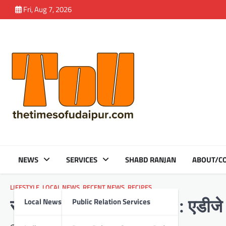
Skip
Fri, Aug 7, 2026
to
content
NEWS
SERVICES
SHABD RANJAN
ABOUT/CO
LIFESTYLE
,
LOCAL NEWS
,
RECENT NEWS
,
RECIPES
Local News
Public Relation Services
संविधान लोकतंत्र की आत्मा : एडीजे 