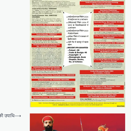
की उपाधि
⟶