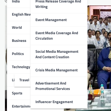
India
Press Release Coverage And
November 27, 2025
Writing
English News
Event Management
World
Event Media Coverage And
Circulation
Business
Social Media Management
Politics
And Content Creation
Technology
Crisis Media Management
Lifestyle
Travel
Advertisement And
Promotional Services
Sports
Influencer Engagement
Entertainment