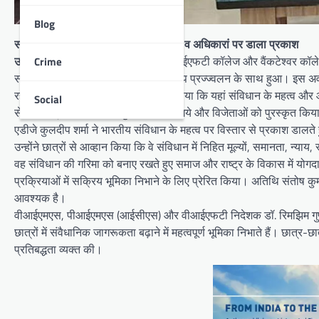
Blog
संविधान दिवस पर बताया महत्व और कर्त्तव्य व अधिकारां पर डाला प्रकाश
उदयपुर।
साईं तिरूपति यूनिवर्सिटी के वीआईएफटी कॉलेज और वैंकटेश्वर कॉले
Crime
साथ मनाया गया। कार्यक्रम का शुभारंभ दीप प्रज्ज्वलन के साथ हुआ। इस अवस
रहे। संघ चेयरपर्सन आशीष अग्रवाल ने बताया कि यहां संविधान के महत्व और आव
Social
से लोकतंत्र व संविधान से जुड़े सवाल पूछे गये और विजेताओं को पुरस्कृत कि
एडीजे कुलदीप शर्मा ने भारतीय संविधान के महत्व पर विस्तार से प्रकाश डालते
उन्होंने छात्रों से आव्हान किया कि वे संविधान में निहित मूल्यों, समानता, न्या
वह संविधान की गरिमा को बनाए रखते हुए समाज और राष्ट्र के विकास में योगद
प्रक्रियाओं में सक्रिय भूमिका निभाने के लिए प्रेरित किया। अतिथि संतोष क
आवश्यक है।
वीआईएमएस, पीआईएमएस (आईसीएस) और वीआईएफटी निदेशक डॉ. रिमझिम गुप्ता 
छात्रों में संवैधानिक जागरूकता बढ़ाने में महत्वपूर्ण भूमिका निभाते हैं। छात
प्रतिबद्धता व्यक्त की।