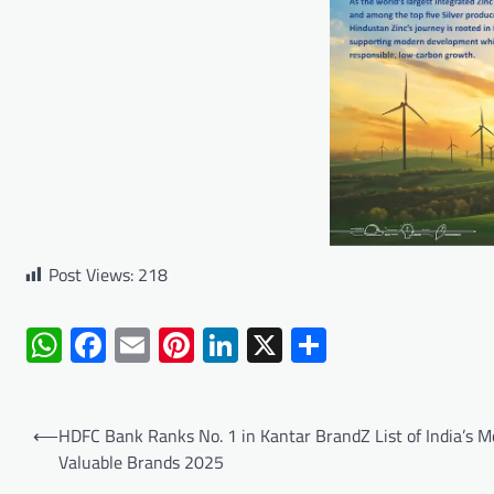
Post Views:
218
WhatsApp
Facebook
Email
Pinterest
LinkedIn
X
Share
Post
⟵
HDFC Bank Ranks No. 1 in Kantar BrandZ List of India’s M
navigation
Valuable Brands 2025