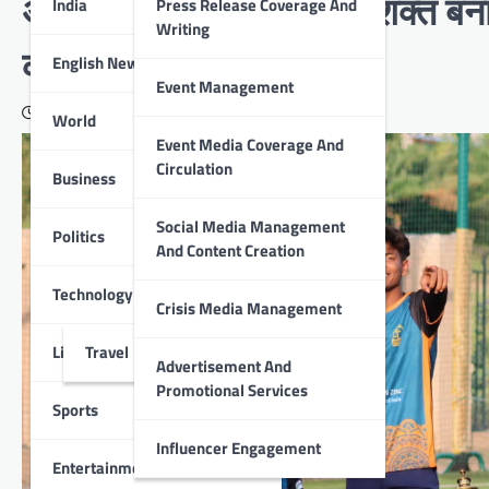
अधिक युवा फुटबॉलरों को सशक्त बनाय
India
Press Release Coverage And
Writing
की प्रतिबद्धता की पुष्टि की
English News
Event Management
May 24, 2026
World
Event Media Coverage And
Circulation
Business
Social Media Management
Politics
And Content Creation
Technology
Crisis Media Management
Lifestyle
Travel
Advertisement And
Promotional Services
Sports
Influencer Engagement
Entertainment