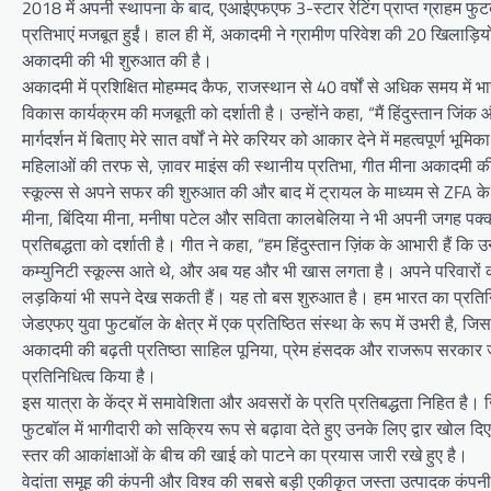
2018 में अपनी स्थापना के बाद, एआईएफएफ 3-स्टार रेटिंग प्राप्त ग्राहम फु
प्रतिभाएं मजबूत हुईं। हाल ही में, अकादमी ने ग्रामीण परिवेश की 20 खिलाड
अकादमी की भी शुरुआत की है।
अकादमी में प्रशिक्षित मोहम्मद कैफ, राजस्थान से 40 वर्षों से अधिक समय मे
विकास कार्यक्रम की मजबूती को दर्शाती है। उन्होंने कहा, “मैं हिंदुस्तान जिंक औ
मार्गदर्शन में बिताए मेरे सात वर्षों ने मेरे करियर को आकार देने में महत्वपूर्ण भूम
महिलाओं की तरफ से, ज़ावर माइंस की स्थानीय प्रतिभा, गीत मीना अकादमी की
स्कूल्स से अपने सफर की शुरुआत की और बाद में ट्रायल के माध्यम से ZFA के
मीना, बिंदिया मीना, मनीषा पटेल और सविता कालबेलिया ने भी अपनी जगह पक्
प्रतिबद्धता को दर्शाती है। गीत ने कहा, “हम हिंदुस्तान ज़िंक के आभारी हैं कि
कम्युनिटी स्कूल्स आते थे, और अब यह और भी खास लगता है। अपने परिवारों क
लड़कियां भी सपने देख सकती हैं। यह तो बस शुरुआत है। हम भारत का प्रतिनि
जेडएफए युवा फुटबॉल के क्षेत्र में एक प्रतिष्ठित संस्था के रूप में उभरी है, 
अकादमी की बढ़ती प्रतिष्ठा साहिल पूनिया, प्रेम हंसदक और राजरूप सरकार जैसे
प्रतिनिधित्व किया है।
इस यात्रा के केंद्र में समावेशिता और अवसरों के प्रति प्रतिबद्धता निहित है।
फुटबॉल में भागीदारी को सक्रिय रूप से बढ़ावा देते हुए उनके लिए द्वार खोल दि
स्तर की आकांक्षाओं के बीच की खाई को पाटने का प्रयास जारी रखे हुए है।
वेदांता समूह की कंपनी और विश्व की सबसे बड़ी एकीकृत जस्ता उत्पादक कंपनी, 