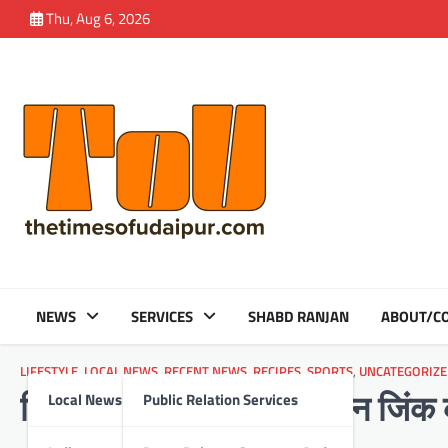
Skip
Thu, Aug 6, 2026
to
content
NEWS
SERVICES
SHABD RANJAN
ABOUT/CO
LIFESTYLE
,
LOCAL NEWS
,
RECENT NEWS
,
RECIPES
,
SPORTS
,
UNCATEGORIZE
Local News
Public Relation Services
विश्व फुटबॉल दिवस: हिंदुस्तान जिं