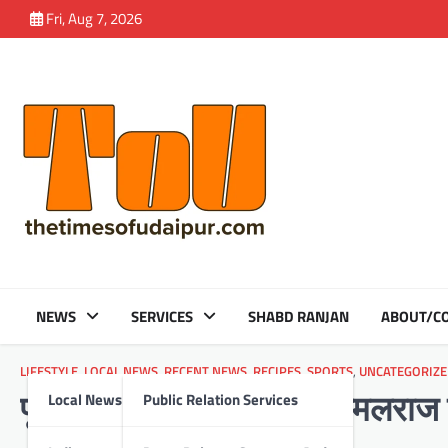
Skip
Fri, Aug 7, 2026
to
content
NEWS
SERVICES
SHABD RANJAN
ABOUT/CO
LIFESTYLE
,
LOCAL NEWS
,
RECENT NEWS
,
RECIPES
,
SPORTS
,
UNCATEGORIZE
Local News
Public Relation Services
पूर्व भारतीय कप्तान विक्टर अमलराज