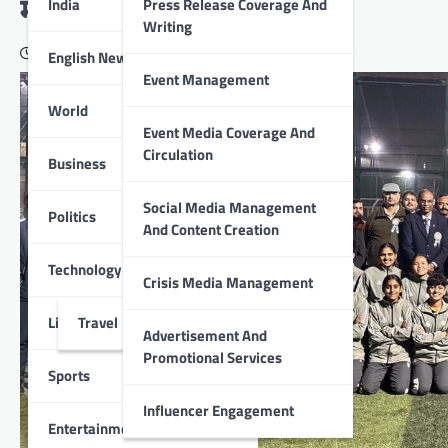
मौजूद
India
Press Release Coverage And
Writing
February 14, 2026
English News
Event Management
World
Event Media Coverage And
Circulation
Business
Social Media Management
Politics
And Content Creation
Technology
Crisis Media Management
Lifestyle
Travel
Advertisement And
Promotional Services
Sports
Influencer Engagement
Entertainment