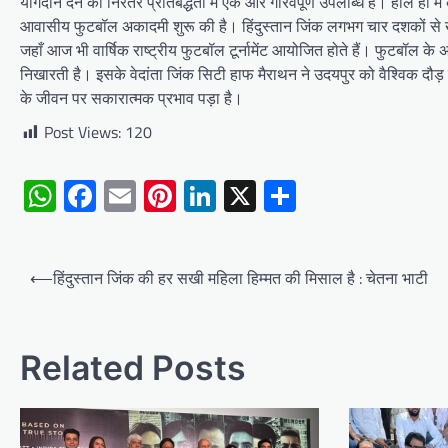
योगदान देने की निरंतर प्रतिबद्धता में एक और गौरवपूर्ण उपलब्धि है। हाल ही म
आवासीय फुटबॉल अकादमी शुरू की है। हिंदुस्तान जिंक लगभग चार दशकों से खेल
जहाँ आज भी वार्षिक राष्ट्रीय फुटबॉल टूर्नामेंट आयोजित होते हैं। फुटबॉल क
निखारती है। इसके वेदांता जिंक सिटी हाफ मैराथन ने उदयपुर को वैश्विक दौ
के जीवन पर सकारात्मक प्रभाव पड़ा है।
Post Views:
120
WhatsApp
Facebook
Email
Pinterest
LinkedIn
X
Share
Post
⟵
हिंदुस्तान जिंक की हर सखी महिला हिम्मत की मिसाल है : चेतना भाटी
navigation
Related Posts