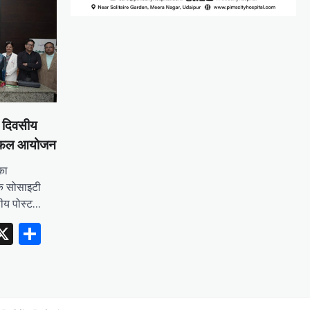
ो दिवसीय
ा सफल आयोजन
का
डिक सोसाइटी
सीय पोस्ट…
erest
inkedIn
X
Share