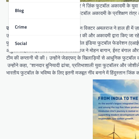
अनुभवी भारतीय मिडफील्डर ने ज़िंक फुटबॉल अकादमी के यु
Blog
विक्टर अमलराज ने जिंक फुटबॉल अकादमी के प्रशिक्षण तंत
Crime
उदयपुर :
भारतीय फुटबॉल टीम के पूर्व कप्तान विक्टर अमलराज ने हाल ही में 
उन्होंने युवा फुटबॉलरों और कोचों से बातचीत की और अकादमी द्वारा किए जा रहे
फुटबॉल जगत में एक सम्मानित हस्ती और ऑल इंडिया फुटबॉल फेडरेशन (एआईएफए
Social
अनुभव साझा किए। अपने करियर में अमलराज ने मोहन बागान, ईस्ट बंगाल और मोहम
टीम की कप्तानी भी की। उन्होंने जेडएफए के खिलाड़ियों से आधुनिक फुटबॉल की 
उन्होंने कहा, “शानदार बुनियादी ढांचा, प्रतिभाशाली युवा फुटबॉलर और जोशीले
भारतीय फुटबॉल के भविष्य के लिए इतनी मजबूत नींव बनाने में हिंदुस्तान जिं