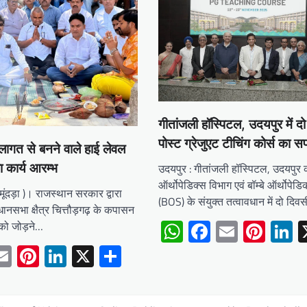
गीतांजली हॉस्पिटल, उदयपुर में द
पोस्ट ग्रेजुएट टीचिंग कोर्स क
ागत से बनने वाले हाई लेवल
उदयपुर : गीतांजली हॉस्पिटल, उदयपुर 
ा कार्य आरम्भ
ऑर्थोपेडिक्स विभाग एवं बॉम्बे ऑर्थोपे
मूंदड़ा )। राजस्थान सरकार द्वारा
(BOS) के संयुक्त तत्वावधान में दो दिव
धानसभा क्षैत्र चित्तौड़गढ़ के कपासन
WhatsApp
Facebook
Email
Pint
L
ा को जोड़ने…
tsApp
acebook
Email
Pinterest
LinkedIn
X
Share