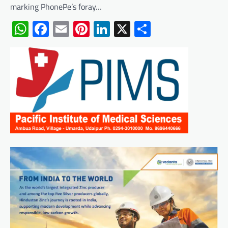
marking PhonePe’s foray…
WhatsApp
Facebook
Email
Pinterest
LinkedIn
X
Share