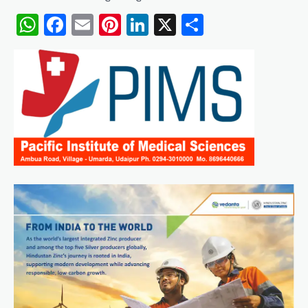
WhatsApp
Facebook
Email
Pinterest
LinkedIn
X
Share