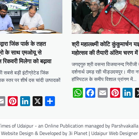
 द्वारा जिंक पार्क के तहत
श्री महालक्ष्मी कोटि कुंकुमार्चन यज
रो के साथ एमओयू से
महोत्सव की तैयारी अंतिम चरण में
ल रिकवरी मिलेगा को बढ़ावा
जगद्गुरु श्री वसन्त विजयानन्द गिरीजी
दर्शनार्थ उमड़ रही भीड़उदयपुर। मीरा न
ी सबसे बड़ी इंटीग्रेटेड जिंक
हॉस्पिटल के समीप विशाल प्रांगण में…
क स्तर पर शीर्ष दस चांदी उत्पादकों
WhatsApp
Facebook
Email
Pint
L
tsApp
acebook
Email
Pinterest
LinkedIn
X
Share
mes of Udaipur - an Online Publication managed by Parshvakalla 
Website Design & Developed by 3i Planet | Udaipur Web Designer