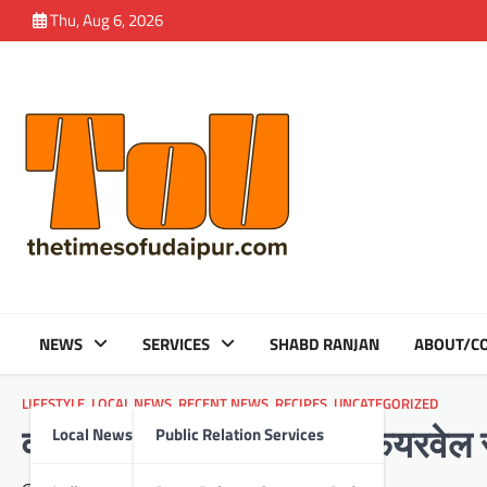
Skip
Thu, Aug 6, 2026
to
content
NEWS
SERVICES
SHABD RANJAN
ABOUT/CO
LIFESTYLE
,
LOCAL NEWS
,
RECENT NEWS
,
RECIPES
,
UNCATEGORIZED
Local News
Public Relation Services
वीआईएफटी के फ्रेशर्स एंड फेयरवेल 