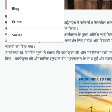
Blog
मयंक बने मिस्टर व आसमां मिस फ्रेशर
Crime
उदयपुर।
वीआईएफटी, वीआईएमएस एवं पीआईएमएस में फ्रेशर्स व फेयरवेल कार्यक्
जमकर मस्ती की और नये स्टूडेंट्स का स्वागत किया।
संघ चेयरमेन आशीष अग्रवाल ने बताया कि कार्यक्रम के मुख्य अतिथि साईं तिरूपत
Social
आसमां बानो को खिताब प्रदान किया। वहीं यशवर्धन सिंह राठौड़ और दिव्यांशी ड
सालवी को दिया गया।
डायरेक्टर डाॅ. रिमझिम गुप्ता ने बताया कि कार्यक्रम की थीम ’’फेरीटेल’’ रखी 
दिया। कार्यक्रम की औपचारिक शुरुआत दीप प्रज्ज्वलन के साथ हुई और उसके ब