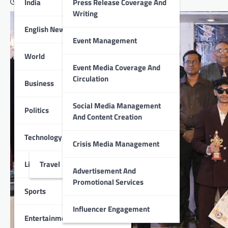
India
Press Release Coverage And
December 27, 2025
Writing
English News
Event Management
World
Event Media Coverage And
Circulation
Business
Social Media Management
Politics
And Content Creation
Technology
Crisis Media Management
Lifestyle
Travel
Advertisement And
Promotional Services
Sports
Influencer Engagement
Entertainment