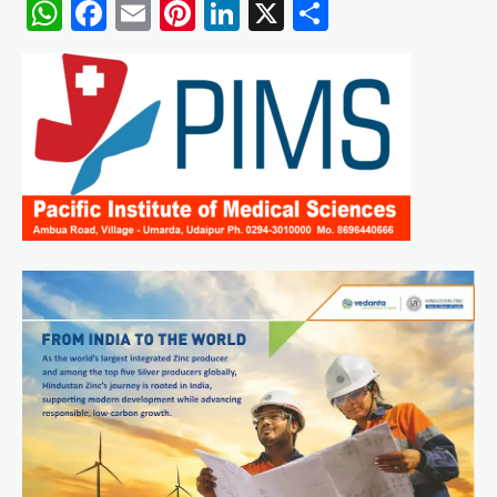
WhatsApp
Facebook
Email
Pinterest
LinkedIn
X
Share