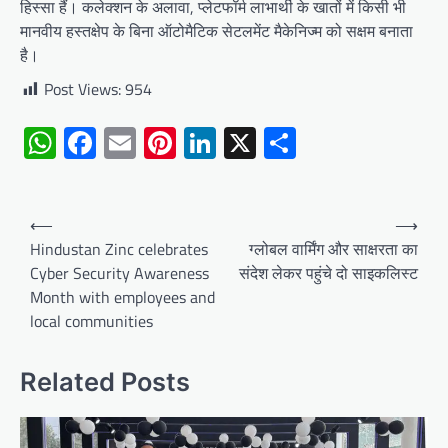
हिस्सा हैं। कलेक्शन के अलावा, प्लेटफॉर्म लाभार्थी के खातों में किसी भी
मानवीय हस्तक्षेप के बिना ऑटोमैटिक सेटलमेंट मैकेनिज्म को सक्षम बनाता
है।
Post Views:
954
WhatsApp
Facebook
Email
Pinterest
LinkedIn
X
Share
Post
⟵
⟶
navigation
Hindustan Zinc celebrates
ग्लोबल वार्मिंग और साक्षरता का
Cyber Security Awareness
संदेश लेकर पहुंचे दो साइकलिस्ट
Month with employees and
local communities
Related Posts