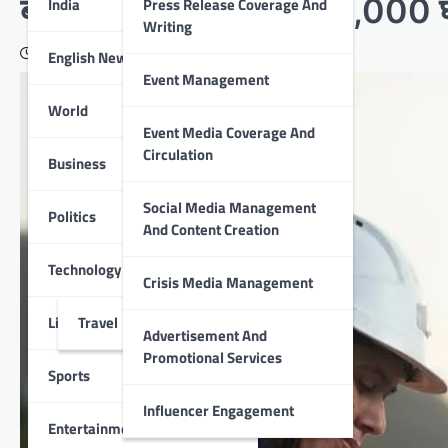
बचत, जो सालाना लगभग 19,000 घरों 
India
Press Release Coverage And
Writing
December 14, 2025
English News
Event Management
World
Event Media Coverage And
Circulation
Business
Social Media Management
Politics
And Content Creation
Technology
Crisis Media Management
Lifestyle
Travel
Advertisement And
Promotional Services
Sports
Influencer Engagement
Entertainment