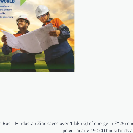
h Bus
Hindustan Zinc saves over 1 lakh GJ of energy in FY25; e
power nearly 19,000 households a