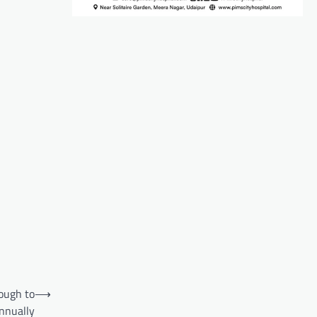
nough to
⟶
nnually