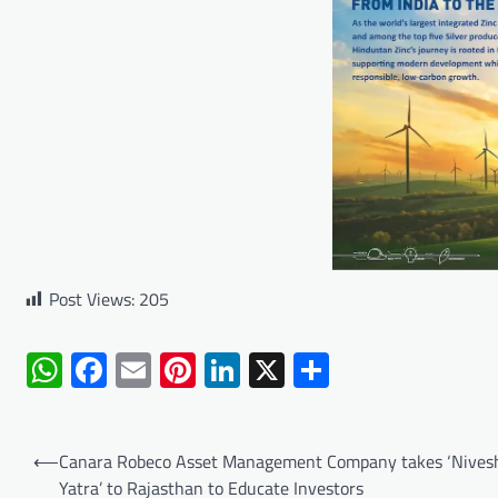
Post Views:
205
WhatsApp
Facebook
Email
Pinterest
LinkedIn
X
Share
Post
⟵
Canara Robeco Asset Management Company takes ‘Nives
navigation
Yatra’ to Rajasthan to Educate Investors