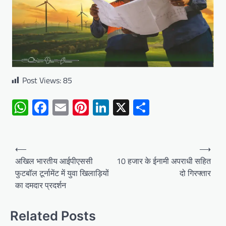
Post Views:
85
WhatsApp
Facebook
Email
Pinterest
LinkedIn
X
Share
Post
⟵
⟶
navigation
अखिल भारतीय आईपीएससी
10 हजार के ईनामी अपराधी सहित
फुटबॉल टूर्नामेंट में युवा खिलाड़ियों
दो गिरफ्तार
का दमदार प्रदर्शन
Related Posts