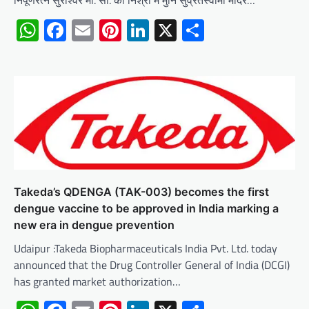
WhatsApp
Facebook
Email
Pinterest
LinkedIn
X
Share
Takeda’s QDENGA (TAK-003) becomes the first
dengue vaccine to be approved in India marking a
new era in dengue prevention
Udaipur :Takeda Biopharmaceuticals India Pvt. Ltd. today
announced that the Drug Controller General of India (DCGI)
has granted market authorization…