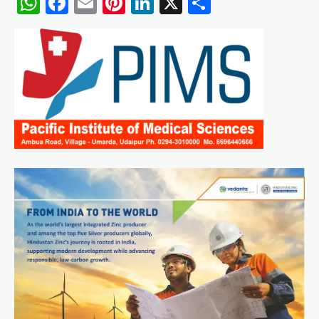
WhatsApp
Facebook
Email
Pinterest
LinkedIn
X
Share