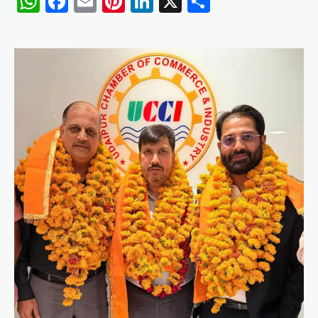
WhatsApp
Facebook
Email
Pinterest
LinkedIn
X
Share