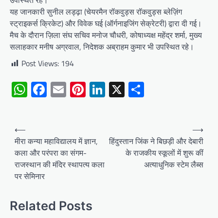
उपस्थित रहे।
यह जानकारी सुनील लड्ढ़ा (चेयरमैन रॉकवुड्स रॉकवुड्स ब्लेज़िंग
स्ट्राइकर्स क्रिकेट) और विवेक घई (ऑर्गनाइजिंग सेक्रेटरी) द्वारा दी गई।
मैच के दौरान ज़िला संघ सचिव मनोज चौधरी, कोषाध्यक्ष महेंद्र शर्मा, मुख्य
सलाहकार मनीष अग्रवाल, निदेशक अब्राहम कुमार भी उपस्थित रहे।
Post Views:
194
WhatsApp
Facebook
Email
Pinterest
LinkedIn
X
Share
Post
⟵
⟶
navigation
मीरा कन्या महाविद्यालय में ज्ञान,
हिंदुस्तान जिंक ने बिछड़ी और देबारी
कला और परंपरा का संगम-
के राजकीय स्कूलों में शुरू कीं
राजस्थान की मंदिर स्थापत्य कला
अत्याधुनिक स्टेम लैब्स
पर सेमिनार
Related Posts