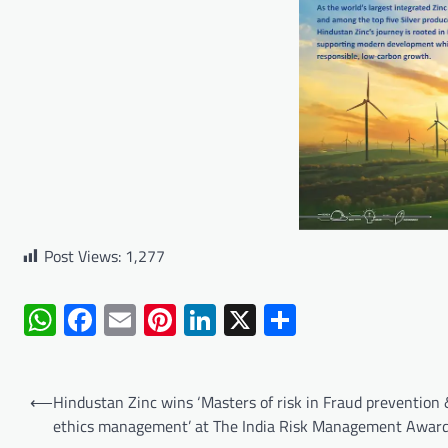
Post Views:
1,277
WhatsApp
Facebook
Email
Pinterest
LinkedIn
X
Share
Post
⟵
Hindustan Zinc wins ‘Masters of risk in Fraud prevention
navigation
ethics management’ at The India Risk Management Awar