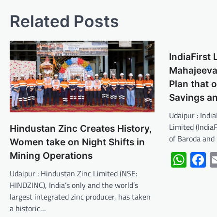
Related Posts
IndiaFirst 
Mahajeevan
Plan that o
Savings a
Udaipur : Indi
Limited (India
Hindustan Zinc Creates History,
of Baroda and
Women take on Night Shifts in
Wha
F
Mining Operations
Udaipur : Hindustan Zinc Limited (NSE:
HINDZINC), India’s only and the world’s
largest integrated zinc producer, has taken
a historic…