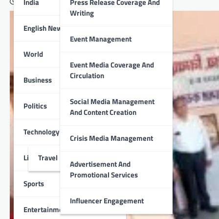
India
Press Release Coverage And
April 6, 2022
Writing
English News
Event Management
World
Event Media Coverage And
Circulation
Business
Social Media Management
Politics
And Content Creation
Technology
Crisis Media Management
Lifestyle
Travel
Advertisement And
Promotional Services
Sports
Influencer Engagement
Entertainment