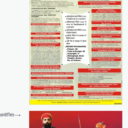
रम आयोजित
⟶