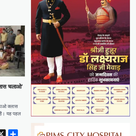
लास चलाओ’
ठाओ क्लास
 है। यह पहल
erest
inkedIn
X
Share