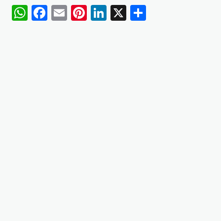
WhatsApp
Facebook
Email
Pinterest
LinkedIn
X
Share