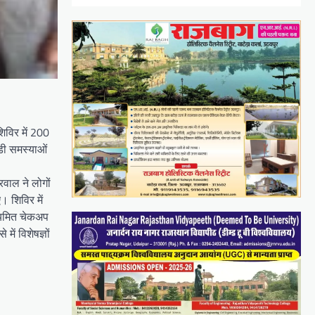
िविर में 200
जुडी समस्याओं
रवाल ने लोगों
। शिविर में
नियमित चेकअप
ें विशेषज्ञों