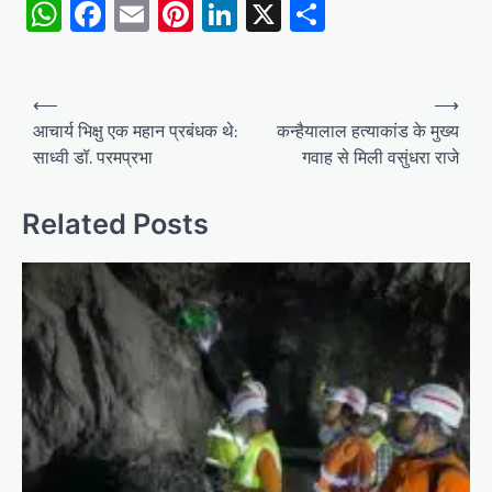
WhatsApp
Facebook
Email
Pinterest
LinkedIn
X
Share
Post
⟵
⟶
navigation
आचार्य भिक्षु एक महान प्रबंधक थे:
कन्हैयालाल हत्याकांड के मुख्य
साध्वी डॉ. परमप्रभा
गवाह से मिली वसुंधरा राजे
Related Posts