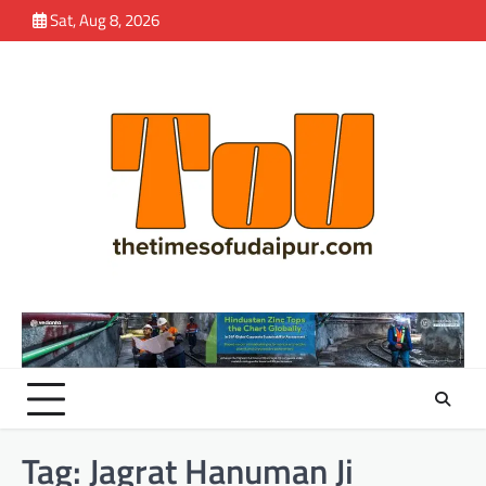
Skip
Sat, Aug 8, 2026
to
content
Tag:
Jagrat Hanuman Ji