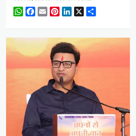
WhatsApp
Facebook
Email
Pinterest
LinkedIn
X
Share