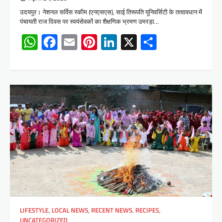
उदयपुर। नेशनल सर्विस स्कीम (एनएसएस), साई तिरूपति यूनिवर्सिटी के तत्वावधान में
पंचायती राज दिवस पर स्वयंसेवकों का शैक्षणिक भ्रमण उमरड़ा…
WhatsApp
Facebook
Email
Pinterest
LinkedIn
X
Share
LIFESTYLE
,
LOCAL NEWS
,
RECENT NEWS
,
RECIPES
,
UNCATEGORIZED