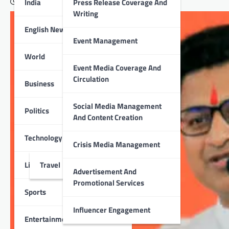
India
Press Release Coverage And
June 21, 2025
Writing
English News
Event Management
World
Event Media Coverage And
Circulation
Business
Social Media Management
Politics
And Content Creation
Technology
Crisis Media Management
Lifestyle
Travel
Advertisement And
Promotional Services
Sports
Influencer Engagement
Entertainment