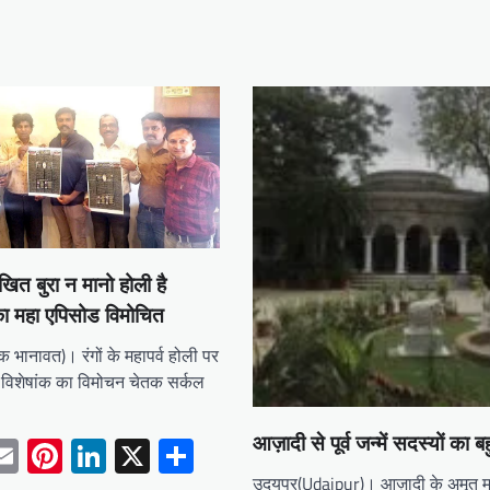
िखित बुरा न मानो होली है
का महा एपिसोड विमोचित
क भानावत)। रंगों के महापर्व होली पर
ी विशेषांक का विमोचन चेतक सर्कल
tsApp
acebook
Email
Pinterest
LinkedIn
X
Share
आज़ादी से पूर्व जन्में सदस्यों का ब
उदयपुर(Udaipur)। आज़ादी के अमृत म