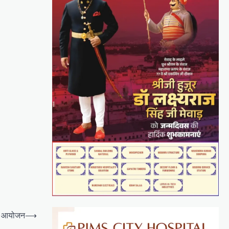
का आयोजन
⟶