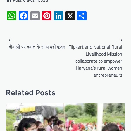
Post Views:
1,333
WhatsApp
Facebook
Email
Pinterest
LinkedIn
X
Share
Post
⟵
⟶
navigation
दीवाली पर दवात के साथ बही पूजन
Flipkart and National Rural
Livelihood Mission
collaborate to empower
Haryana’s rural women
entrepreneurs
Related Posts