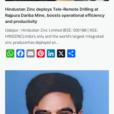
Hindustan Zinc deploys Tele-Remote Drilling at
Rajpura Dariba Mine, boosts operational efficiency
and productivity
Udaipur : Hindustan Zinc Limited (BSE: 500188 | NSE:
HINDZINC),India’s only and the world’s largest integrated
zinc producerhas deployed an…
WhatsApp
Facebook
Email
Pinterest
LinkedIn
X
Share