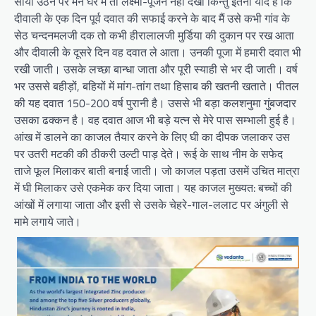
साया उठने पर मैंने घर में तो लक्ष्मी-पूजन नहीं देखा किन्तु इतना याद है कि
दीवाली के एक दिन पूर्व दवात की सफाई करने के बाद मैं उसे कभी गांव के
सेठ चन्दनमलजी दक तो कभी हीरालालजी मुर्डिया की दुकान पर रख आता
और दीवाली के दूसरे दिन वह दवात ले आता। उनकी पूजा में हमारी दवात भी
रखी जाती। उसके लच्छा बान्धा जाता और पूरी स्याही से भर दी जाती। वर्ष
भर उससे बहीड़ों, बहियों में मांग-तांग तथा हिसाब की खतनी खताते। पीतल
की यह दवात 150-200 वर्ष पुरानी है। उससे भी बड़ा कलशनुमा गुंबजदार
उसका ढक्कन है। वह दवात आज भी बड़े यत्न से मेरे पास सम्भाली हुई है।
आंख में डालने का काजल तैयार करने के लिए घी का दीपक जलाकर उस
पर उतरी मटकी की ठीकरी उल्टी पाड़ देते। रूई के साथ नीम के सफेद
ताजे फूल मिलाकर बाती बनाई जाती। जो काजल पड़ता उसमें उचित मात्रा
में घी मिलाकर उसे एकमेक कर दिया जाता। यह काजल मुख्यत: बच्चों की
आंखों में लगाया जाता और इसी से उसके चेहरे-गाल-ललाट पर अंगुली से
मामे लगाये जाते।