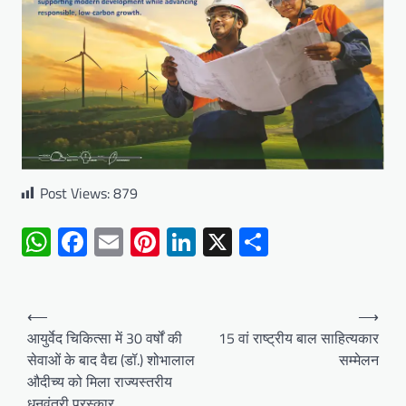
Post Views:
879
WhatsApp
Facebook
Email
Pinterest
LinkedIn
X
Share
Post
⟵
⟶
navigation
आयुर्वेद चिकित्सा में 30 वर्षों की
15 वां राष्ट्रीय बाल साहित्यकार
सेवाओं के बाद वैद्य (डॉ.) शोभालाल
सम्मेलन
औदीच्य को मिला राज्यस्तरीय
धनवंतरी पुरस्कार