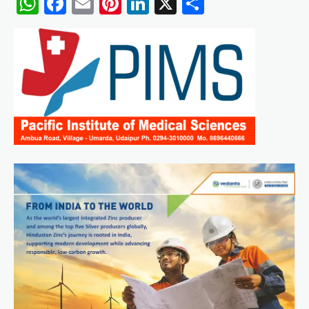
WhatsApp
Facebook
Email
Pinterest
LinkedIn
X
Share