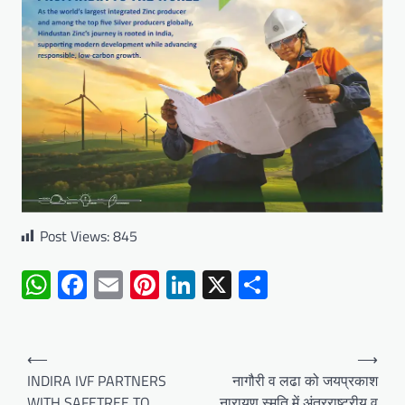
Post Views:
845
WhatsApp
Facebook
Email
Pinterest
LinkedIn
X
Share
Post
⟵
⟶
navigation
INDIRA IVF PARTNERS
नागौरी व लढा को जयप्रकाश
WITH SAFETREE TO
नारायण स्मृति में अंतरराष्ट्रीय व