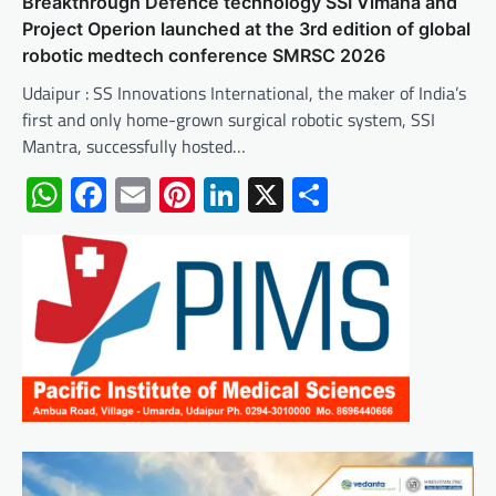
Breakthrough Defence technology SSI Vimana and
Project Operion launched at the 3rd edition of global
robotic medtech conference SMRSC 2026
Udaipur : SS Innovations International, the maker of India’s
first and only home-grown surgical robotic system, SSI
Mantra, successfully hosted…
WhatsApp
Facebook
Email
Pinterest
LinkedIn
X
Share