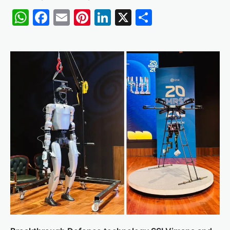
WhatsApp
Facebook
Email
Pinterest
LinkedIn
X
Share