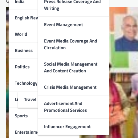
India
Press Release Coverage And
April 5, 2024
Writing
English News
Event Management
World
Event Media Coverage And
Circulation
Business
Social Media Management
Politics
And Content Creation
Technology
Crisis Media Management
Lifestyle
Travel
Advertisement And
Promotional Services
Sports
Influencer Engagement
Entertainment