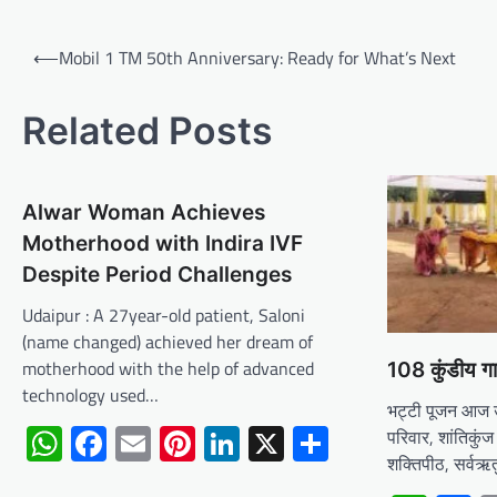
Post
⟵
Mobil 1 TM 50th Anniversary: Ready for What’s Next
navigation
Related Posts
Alwar Woman Achieves
Motherhood with Indira IVF
Despite Period Challenges
Udaipur : A 27year-old patient, Saloni
(name changed) achieved her dream of
motherhood with the help of advanced
108 कुंडीय गा
technology used…
भट्टी पूजन आज 
WhatsApp
Facebook
Email
Pinterest
LinkedIn
X
Share
परिवार, शांतिकुंज 
शक्तिपीठ, सर्व