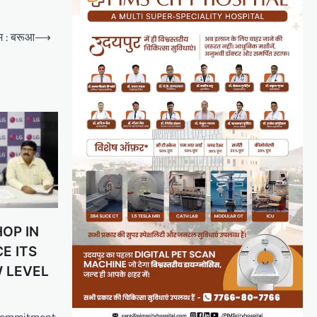
म : बरूआ
⟶
OP IN
E ITS
 LEVEL
 commitment