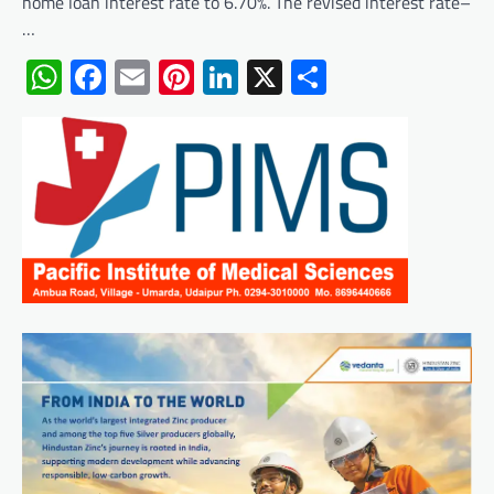
home loan interest rate to 6.70%. The revised interest rate–
…
WhatsApp
Facebook
Email
Pinterest
LinkedIn
X
Share