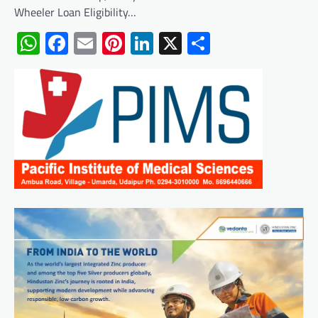
Wheeler Loan Eligibility…
WhatsApp
Facebook
Email
Pinterest
LinkedIn
X
Share