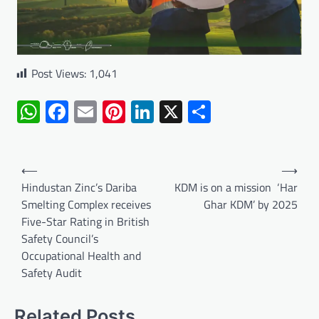
Post Views:
1,041
WhatsApp
Facebook
Email
Pinterest
LinkedIn
X
Share
Post
⟵
⟶
navigation
Hindustan Zinc’s Dariba
KDM is on a mission ‘Har
Smelting Complex receives
Ghar KDM’ by 2025
Five-Star Rating in British
Safety Council’s
Occupational Health and
Safety Audit
Related Posts