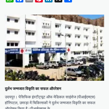
दुर्लभ जन्मजात विकृति का सफल ऑपरेशन
उदयपुर। पेसिफिक इंस्टीट्यूट ऑफ मेडिकल साइंसेज (पीआईएमएस)
हॉस्पिटल, उमरड़ा में चिकित्सकों ने दुर्लभ जन्मजात विकृति का सफल
ऑपरेशन किया है।पीआईएमएस के…