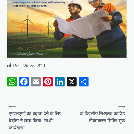
Post Views:
821
WhatsApp
Facebook
Email
Pinterest
LinkedIn
X
Share
Post
⟵
⟶
navigation
एमएसएमई को बढ़ावा देने के लिए
दो दिवसीय नि:शुल्क कोविड
वेदांता ने लांच किया ‘साथी‘
टीकाकरण शिविर शुरू
कार्यक्रम