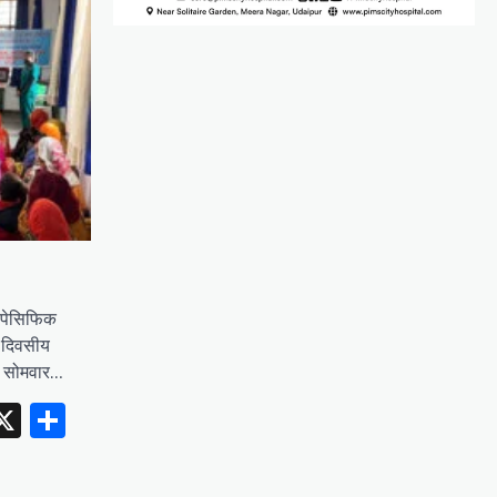
र पेसिफिक
ो दिवसीय
न सोमवार…
erest
inkedIn
X
Share