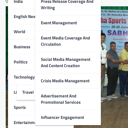
India
Press Release Coverage And
June 30, 2024
Writing
English News
Event Management
World
Event Media Coverage And
Circulation
Business
Social Media Management
Politics
And Content Creation
Technology
Crisis Media Management
Lifestyle
Travel
Advertisement And
Promotional Services
Sports
Influencer Engagement
Entertainment