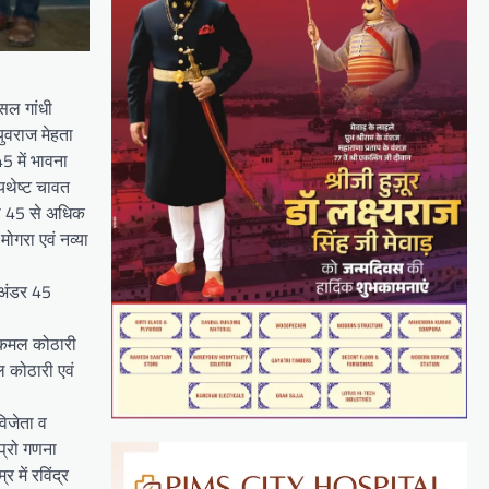
्सल गांधी
ुवराज मेहता
5 में भावना
यथेष्ट चावत
था 45 से अधिक
ोगरा एवं नव्या
 अंडर 45
व कमल कोठारी
ल कोठारी एवं
विजेता व
प्रो गणना
में रविंद्र