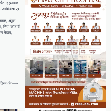
र्पिता हड़पावत
ा-उपविजेता एवं
नावत, अंषुल
रा, निपा कोठारी
ीण मेहता,
त्रिम अंग
⟶