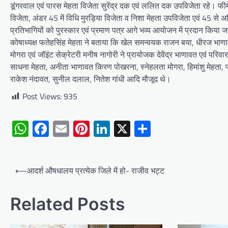
डूंगरवाल एवं पारस मेहता विजेता सुरेंद्र दक एवं ललित दक उपविजेता रहे। फी
विजेता, अंडर 45 में विधि मुरड़िया विजेता व निशा मेहता उपविजेता एवं 45 से
प्रतिभागियों को पुरस्कार एवं प्रमाण पत्र आगे भव्य आयोजन में प्रदान किया 
कोषाध्यक्ष फतेहसिंह मेहता ने बताया कि खेल समन्वयक राजन बया, धीरज भाणावत
मोगरा एवं जॉइंट सेक्रेटरी मनीष नागोरी ने प्रायोजक देवेंद्र भाणावत एवं परि
साधना मेहता, अनीता भाणावत किरण पोखरना, स्नेहलता मोगरा, हिमांशु मेहता, फत
राकेश नंदावत, सुनील दलाल, नितेश गांधी आदि मौजूद थे।
Post Views:
935
WhatsApp
Facebook
Email
Pinterest
LinkedIn
X
Share
Post
⟵
आदर्श औषधालय प्रत्येक जिले में हो- राजीव भट्ट
navigation
Related Posts