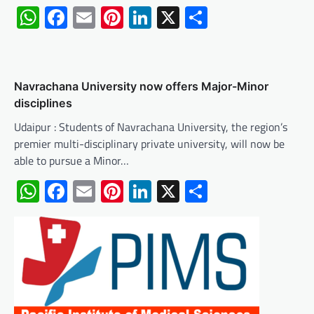
WhatsApp
Facebook
Email
Pinterest
LinkedIn
X
Share
Navrachana University now offers Major-Minor
disciplines
Udaipur : Students of Navrachana University, the region’s
premier multi-disciplinary private university, will now be
able to pursue a Minor…
WhatsApp
Facebook
Email
Pinterest
LinkedIn
X
Share