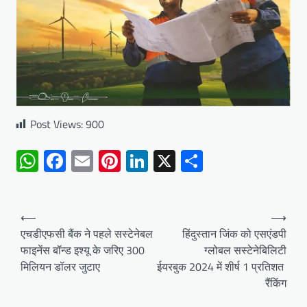
Post Views:
900
WhatsApp
Facebook
Email
Pinterest
LinkedIn
X
Share
Post
⟵
⟶
navigation
एचडीएफसी बैंक ने पहले सस्टेनेबल
हिंदुस्तान जिंक को एसएंडपी
फाइनेंस बॉन्ड इश्यू के जरिए 300
ग्लोबल सस्टेनेबिलिटी
मिलियन डॉलर जुटाए
ईयरबुक 2024 में शीर्ष 1 प्रतिशत
रैंकिंग