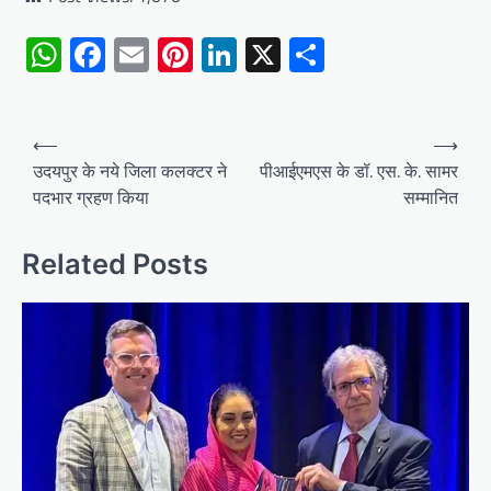
WhatsApp
Facebook
Email
Pinterest
LinkedIn
X
Share
Post
⟵
⟶
navigation
उदयपुर के नये जिला कलक्टर ने
पीआईएमएस के डॉ. एस. के. सामर
पदभार ग्रहण किया
सम्मानित
Related Posts