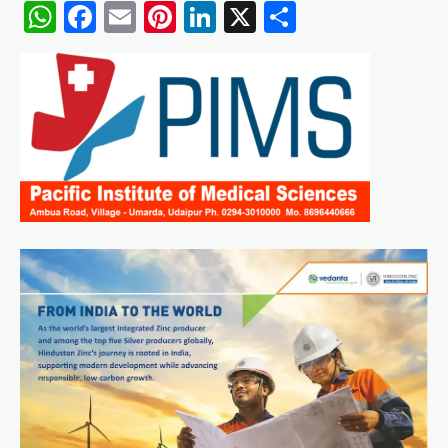
WhatsApp
Facebook
Email
Pinterest
LinkedIn
X
Share