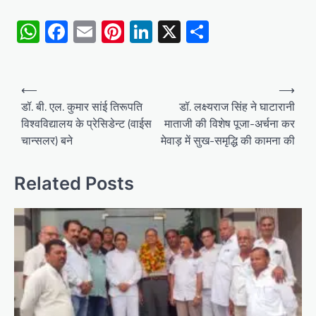
WhatsApp
Facebook
Email
Pinterest
LinkedIn
X
Share
Post
⟵
⟶
navigation
डॉ. बी. एल. कुमार सांई तिरूपति
डॉ. लक्ष्यराज सिंह ने घाटारानी
विश्वविद्यालय के प्रेसिडेन्ट (वाईस
माताजी की विशेष पूजा-अर्चना कर
चान्सलर) बने
मेवाड़ में सुख-समृद्धि की कामना की
Related Posts