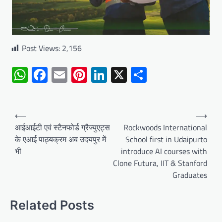
Post Views:
2,156
WhatsApp
Facebook
Email
Pinterest
LinkedIn
X
Share
Post
⟵
⟶
navigation
आईआईटी एवं स्टैनफोर्ड ग्रैज्युएट्स
Rockwoods International
के एआई पाठ्यक्रम अब उदयपुर में
School first in Udaipurto
भी
introduce AI courses with
Clone Futura, IIT & Stanford
Graduates
Related Posts