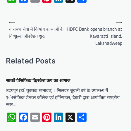
Post
⟵
⟶
navigation
नारायण सेवा में दिव्यांग कन्याओं के
HDFC Bank opens branch at
निःशुल्क ऑपरेशन शुरू
Kavaratti Island,
Lakshadweep
Related Posts
सातवें पेसिफिक क्रिकेट कप का आगाज
उदयपुर (डॉ. तुक्तक भानावत)। सिलवर जुबली वर्ष के उपलक्ष्य में
प्ेासेफिक डेन्टल कॉलेज एवं हॉस्पिटल, देबारी द्वारा आयोजित राष्ट्रीय
स्तर…
WhatsApp
Facebook
Email
Pinterest
LinkedIn
X
Share