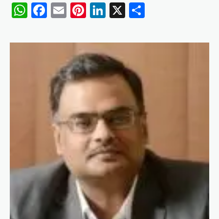
WhatsApp
Facebook
Email
Pinterest
LinkedIn
X
Share