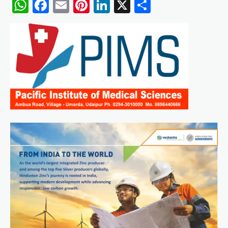
WhatsApp
Facebook
Email
Pinterest
LinkedIn
X
Share