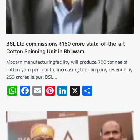
BSL Ltd commissions ₹150 crore state-of-the-art
Cotton Spinning Unit in Bhilwara
Modern manufacturingfacility will produce 700 tonnes of
cotton yarn per month, increasing the company revenue by
250 crores Jaipur: BSL…
WhatsApp
Facebook
Email
Pinterest
LinkedIn
X
Share