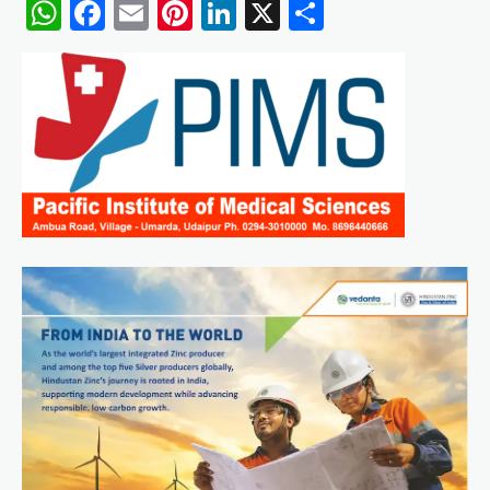
WhatsApp
Facebook
Email
Pinterest
LinkedIn
X
Share