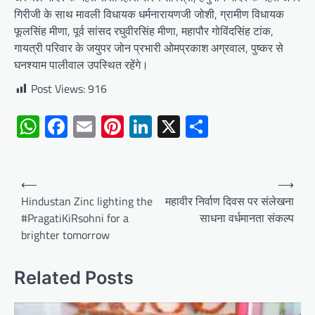
गिरीजी के साथ मावली विधायक धर्मनारायणजी जोशी, ग्रामीण विधायक
फूलसिंह मीणा, पूर्व सांसद रघुवीरसिंह मीणा, महापौर गोविंदसिंह टांक,
गायत्री परिवार के जयुपर जोन प्रभारी ओमप्रकाश अग्रवाल, पुष्कर से
घनश्याम पालीवाल उपस्थित रहेंगे।
Post Views:
916
WhatsApp
Facebook
Email
Pinterest
LinkedIn
X
Share
Post
⟵
⟶
navigation
Hindustan Zinc lighting the
महावीर निर्वाण दिवस पर संलेखना
#PragatiKiRsohni for a
साधना वर्धमानता संकल्प
brighter tomorrow
Related Posts