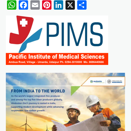
WhatsApp
Facebook
Email
Pinterest
LinkedIn
X
Share