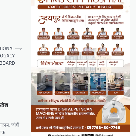
TIONAL
⟶
ROGACY
BOARD
रवेश
यालय, जोगी
निक