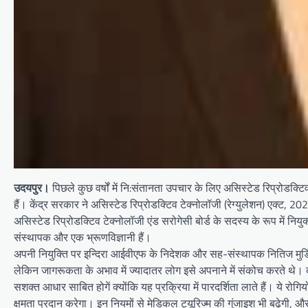
उदयपुर।
पिछले कुछ वर्षों में नि:संतानता उपचार के लिए असिस्टेड रिप्रोडक
हैं। केंद्र सरकार ने असिस्टेड रिप्रोडक्टिव टेक्नोलॉजी (रेग्युलेशन) एक्ट, 
असिस्टेड रिप्रोडक्टिव टेक्नोलॉजी एंड सरोगेसी बोर्ड के सदस्य के रूप में निय
संस्थापक और एक भ्रूणविज्ञानी हैं।
अपनी नियुक्ति पर इन्दिरा आईवीएफ के निदेशक और सह-संस्थापक नितिज मुर्ड
लेकिन जागरूकता के अभाव में ज्यादातर लोग इसे अपनाने में संकोच करते थे। 
सशक्त आधार साबित होगें क्योंकि यह प्रक्रिया में पारदर्शिता लाते हैं। ये र
क्षमता प्रदान करेगा। इन नियमों से मेडिकल ट्यूरिज्म की गुंजाइश भी बढ़ेगी, 