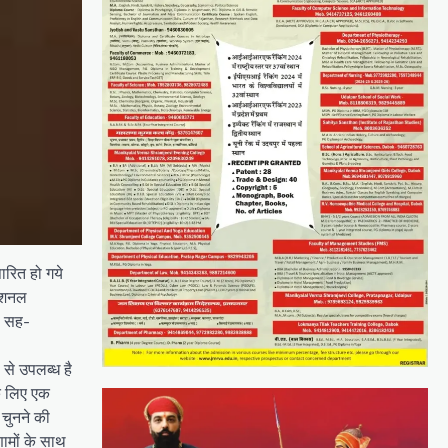
ारित हो गये
नेशनल
क, सह-
से उपलब्ध है
के लिए एक
 चुनने की
णामों के साथ