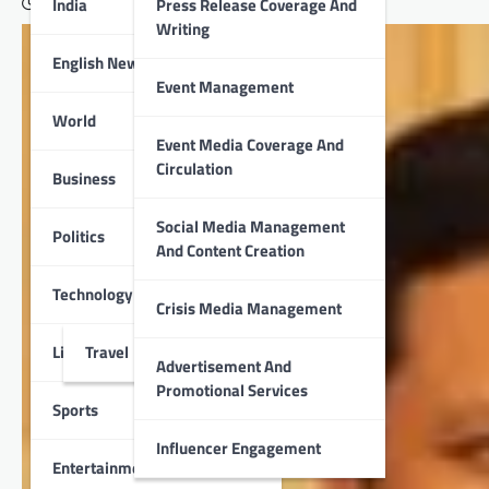
India
Press Release Coverage And
August 12, 2022
Writing
English News
Event Management
World
Event Media Coverage And
Circulation
Business
Social Media Management
Politics
And Content Creation
Technology
Crisis Media Management
Lifestyle
Travel
Advertisement And
Promotional Services
Sports
Influencer Engagement
Entertainment