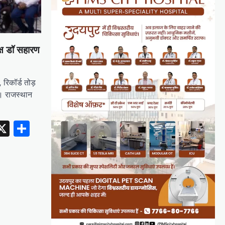
्ष डॉ सहारण
, रिकॉर्ड तोड़
र। राजस्थान
erest
inkedIn
X
Share