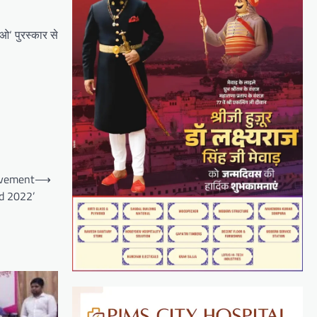
ओ‘ पुरस्कार से
evement
⟶
d 2022’