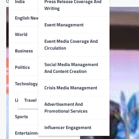
India
Press Release Coverage And
October 1, 2022
Writing
English News
Event Management
World
Event Media Coverage And
Circulation
Business
Social Media Management
Politics
And Content Creation
Technology
Crisis Media Management
Lifestyle
Travel
Advertisement And
Promotional Services
Sports
Influencer Engagement
Entertainment