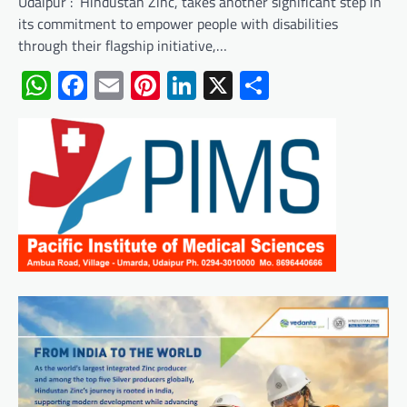
Udaipur : Hindustan Zinc, takes another significant step in
its commitment to empower people with disabilities
through their flagship initiative,…
WhatsApp
Facebook
Email
Pinterest
LinkedIn
X
Share