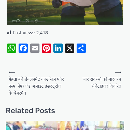
Post Views:
2,418
WhatsApp
Facebook
Email
Pinterest
LinkedIn
X
Share
Post
⟵
⟶
navigation
मेहता बने डेवलपमेंट काउंसिल फोर
जार सदस्यों को मास्क व
पल्प, पेपर एंड अलाइट इंडस्ट्रीज
सेनेटाइजर वितरित
के चेयरमैन
Related Posts