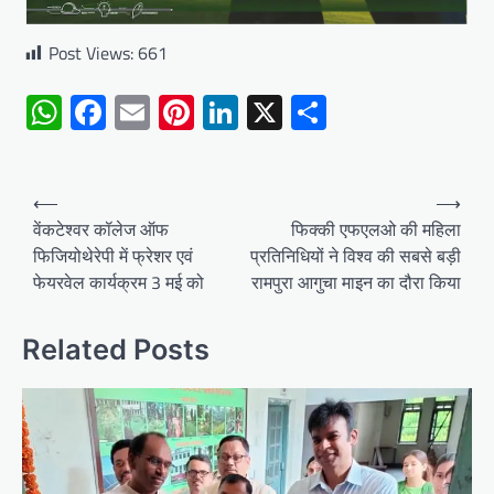
Post Views:
661
WhatsApp
Facebook
Email
Pinterest
LinkedIn
X
Share
Post
⟵
⟶
navigation
वेंकटेश्वर कॉलेज ऑफ
फिक्की एफएलओ की महिला
फिजियोथेरेपी में फ्रेशर एवं
प्रतिनिधियों ने विश्व की सबसे बड़ी
फेयरवेल कार्यक्रम 3 मई को
रामपुरा आगुचा माइन का दौरा किया
Related Posts